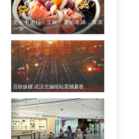
文化中国行 | 立秋：暑焰未消，清凉
一“虾”
百轨纵横 武汉北编组站震撼夏夜